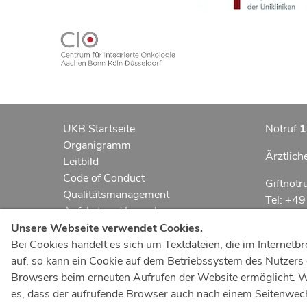
UKB Startseite
Notruf
1
Organigramm
Ärztlich
Leitbild
Code of Conduct
Giftnotr
Qualitätsmanagement
Tel: +4
Anfahrt und Lageplan
Erklärung zur Barrierefreiheit
Notfall
Unsere Webseite verwendet Cookies.
Datenschutzerklärung
Bei Cookies handelt es sich um Textdateien, die im Interne
Kindern
AGBs
auf, so kann ein Cookie auf dem Betriebssystem des Nutzers g
Impressum
Browsers beim erneuten Aufrufen der Website ermöglicht. Wir
UKB-Tel
ukbnewsroom.de
es, dass der aufrufende Browser auch nach einem Seitenwechs
+49 22