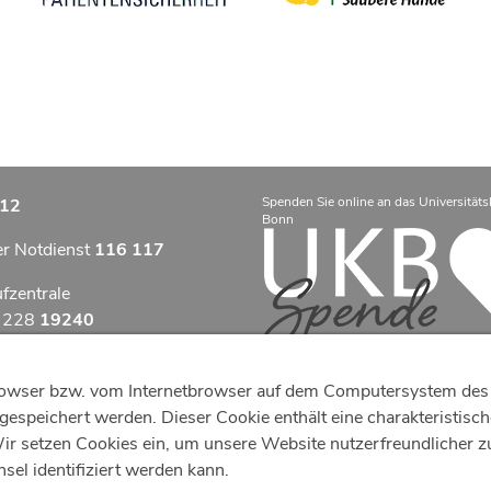
Spenden Sie online an das Universitäts
12
Bonn
er Notdienst
116 117
ufzentrale
9 228
19240
zentrum Bonn
tbrowser bzw. vom Internetbrowser auf dem Computersystem des 
otfallzentrum Bonn
espeichert werden. Dieser Cookie enthält eine charakteristische 
 setzen Cookies ein, um unsere Website nutzerfreundlicher zu g
efonzentrale
el identifiziert werden kann.
8
287 0