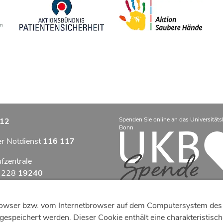
Spenden Sie online an das Universitäts
12
Bonn
er Notdienst
116 117
ufzentrale
9 228
19240
zentrum Bonn
tbrowser bzw. vom Internetbrowser auf dem Computersystem des 
otfallzentrum Bonn
espeichert werden. Dieser Cookie enthält eine charakteristische 