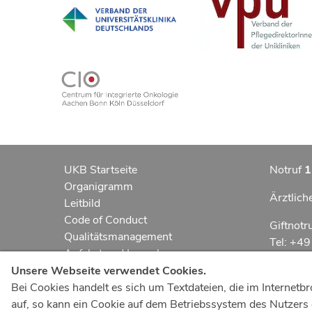
UKB Startseite
Notruf
1
Organigramm
Ärztlich
Leitbild
Code of Conduct
Giftnotr
Qualitätsmanagement
Tel: +4
Anfahrt und Lageplan
Erklärung zur Barrierefreiheit
Notfall
Unsere Webseite verwendet Cookies.
Datenschutzerklärung
Bei Cookies handelt es sich um Textdateien, die im Interne
Kindern
AGBs
auf, so kann ein Cookie auf dem Betriebssystem des Nutzers g