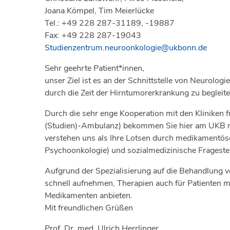
Joana Kömpel, Tim Meierlücke
Tel.: +49 228 287-31189, -19887
Fax: +49 228 287-19043
Studienzentrum.neuroonkologie@ukbonn.de
Sehr geehrte Patient*innen,
unser Ziel ist es an der Schnittstelle von Neurolog
durch die Zeit der Hirntumorerkrankung zu begleit
Durch die sehr enge Kooperation mit den Kliniken
(Studien)-Ambulanz) bekommen Sie hier am UKB n
verstehen uns als Ihre Lotsen durch medikamentö
Psychoonkologie) und sozialmedizinische Frageste
Aufgrund der Spezialisierung auf die Behandlung 
schnell aufnehmen, Therapien auch für Patienten m
Medikamenten anbieten.
Mit freundlichen Grüßen
Prof. Dr. med. Ulrich Herrlinger