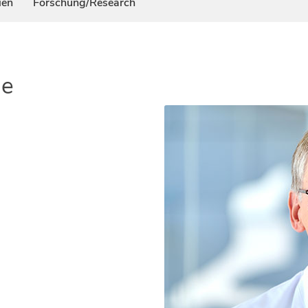
ien
Forschung/Research
ie